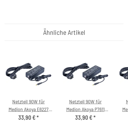
Ähnliche Artikel
Netzteil 90W für
Netzteil 90W für
N
Medion Akoya E6227
Medion Akoya P7611
Me
(MD98097) Notebook
(MD97288) Notebook
(M
33,90 €
*
33,90 €
*