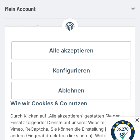
Mein Account
Ihre Vorteile
Familienbetrieb mit über 20 Jahren Erfahrung
Kauf auf Rechnung
Alle akzeptieren
Professionelle Beratung
Top Preis-/Leistungsverhältnis
Konfigurieren
Große Auswahl an Netzteilen und Ladegeräten
Schnelle Lieferung
Ablehnen
Hohe Lagerverfügbarkeit
Wie wir Cookies & Co nutzen
Vertrag widerrufen
Durch Klicken auf „Alle akzeptieren“ gestatten Sie den
✕
Einsatz folgender Dienste auf unserer Website: YouTube,
* Alle Preise inkl. gesetzlicher USt., zzgl.
Versand
Vimeo, ReCaptcha. Sie können die Einstellung jederzeit
Alle verwendeten Markennamen u. Bezeichnungen sind eingetragene Warenzeichen
ändern (Fingerabdruck-Icon links unten). Weitere Details