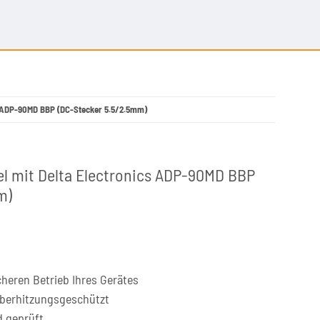
cs ADP-90MD BBP (DC-Stecker 5.5/2.5mm)
el mit Delta Electronics ADP-90MD BBP
m)
cheren Betrieb Ihres Gerätes
überhitzungsgeschützt
d geprüft