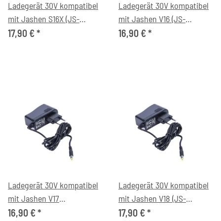
Ladegerät 30V kompatibel
Ladegerät 30V kompatibel
mit Jashen S16X (JS-
mit Jashen V16 (JS-
AV02A02) Akkustaubsauger
AV02A02) Akkustaubsauger
17,90 €
*
16,90 €
*
Ladegerät 30V kompatibel
Ladegerät 30V kompatibel
mit Jashen V17
mit Jashen V18 (JS-
Akkustaubsauger
AV02A01) Akkustaubsauger
16,90 €
*
17,90 €
*