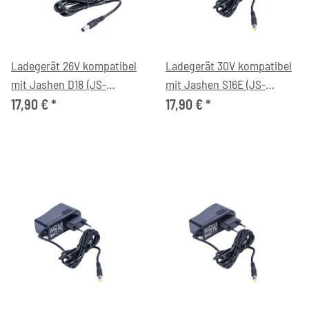
Ladegerät 26V kompatibel
Ladegerät 30V kompatibel
mit Jashen D18 (JS-
mit Jashen S16E (JS-
AV01C01) Akkustaubsauger
AV02A02) Akkustaubsauger
17,90 €
*
17,90 €
*