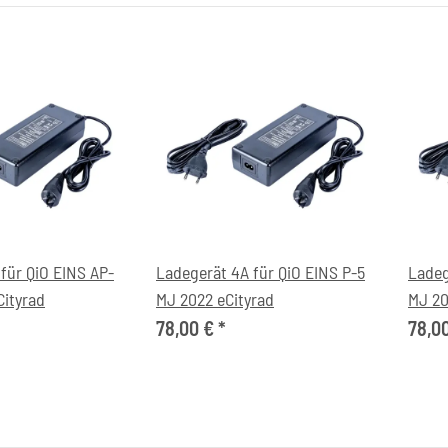
für QiO EINS AP-
Ladegerät 4A für QiO EINS P-5
Ladeg
Cityrad
MJ 2022 eCityrad
MJ 20
78,00 €
*
78,0