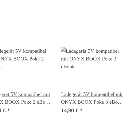
erät 5V kompatibel mit
Ladegerät 5V kompatibel mit
 BOOX Poke 2 eBook
ONYX BOOX Poke 3 eBook
er
Reader
0 €
*
14,90 €
*