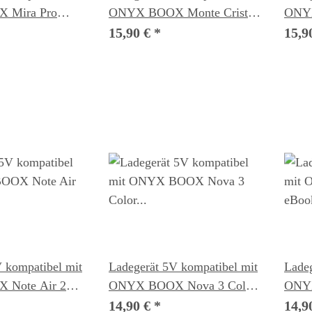
 Mira Pro
ONYX BOOX Monte Cristo
ONYX
2 eBook Reader
eBoo
15,90 €
*
15,9
 kompatibel mit
Ladegerät 5V kompatibel mit
Ladeg
Note Air 2
ONYX BOOX Nova 3 Color
ONYX
r
eBook Reader
Read
14,90 €
*
14,9