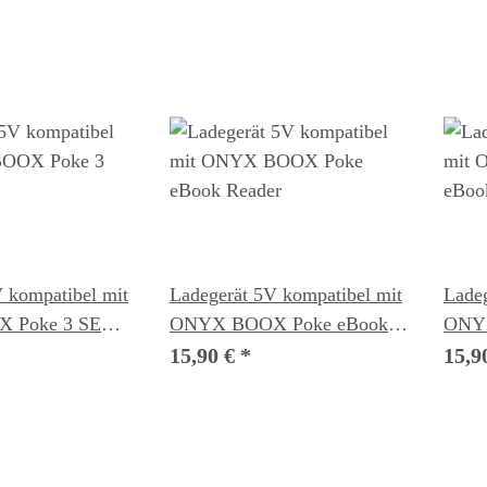
 kompatibel mit
Ladegerät 5V kompatibel mit
Ladeg
 Poke 3 SE
ONYX BOOX Poke eBook
ONYX
r
Reader
eBoo
15,90 €
*
15,9