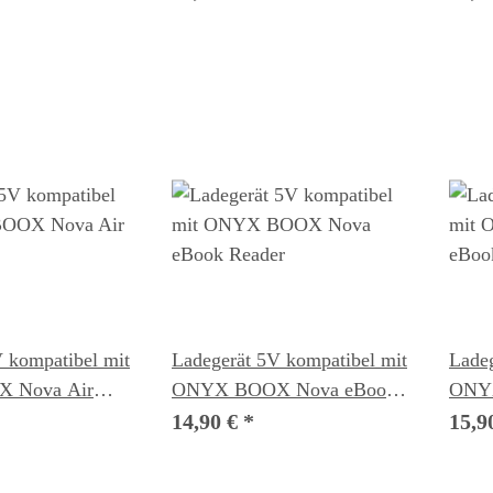
 kompatibel mit
Ladegerät 5V kompatibel mit
Ladeg
 Nova Air
ONYX BOOX Nova eBook
ONYX
r
Reader
Read
14,90 €
*
15,9