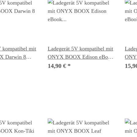
 kompatibel mit
Ladegerät 5V kompatibel mit
Ladeg
 Darwin 8
ONYX BOOX Edison eBook
ONYX
r
Reader
Read
14,90 €
*
15,9