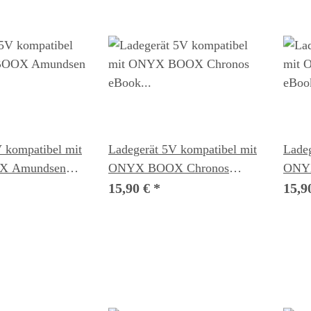
 kompatibel mit
Ladegerät 5V kompatibel mit
Ladeg
 Amundsen
ONYX BOOX Chronos
ONY
r
eBook Reader
eBoo
15,90 €
*
15,9