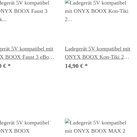
erät 5V kompatibel mit
Ladegerät 5V kompatibel mit
 BOOX Faust 3 eBook
ONYX BOOX Kon-Tiki 2
er
eBook Reader
0 €
*
14,90 €
*