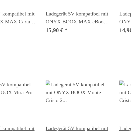
 kompatibel mit
Ladegerät 5V kompatibel mit
Ladeg
 MAX Carta
ONYX BOOX MAX eBook
ONY
r
Reader
eBoo
15,90 €
*
14,9
 kompatibel mit
Ladegerät 5V kompatibel mit
Ladeg