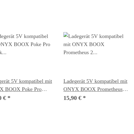
erät 5V kompatibel mit
Ladegerät 5V kompatibel mit
 BOOX Poke Pro
ONYX BOOX Prometheus 2
k Reader
eBook Reader
0 €
*
15,90 €
*