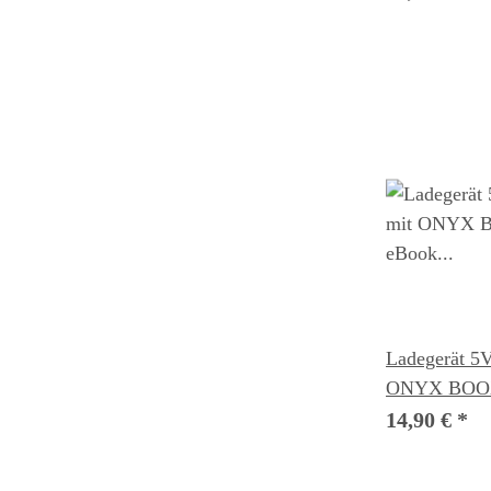
Ladegerät 5V
ONYX BOOX
eBook Reade
14,90 €
*