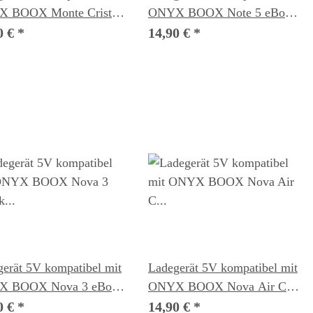
 BOOX Monte Cristo
ONYX BOOX Note 5 eBook
k Reader
Reader
0 €
*
14,90 €
*
erät 5V kompatibel mit
Ladegerät 5V kompatibel mit
 BOOX Nova 3 eBook
ONYX BOOX Nova Air C
er
eBook Reader
0 €
*
14,90 €
*