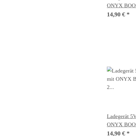
ONYX BOOX
Monitor
14,90 €
*
Ladegerät 5V
ONYX BOOX 
eBook Reade
14,90 €
*