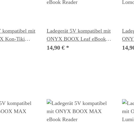
 kompatibel mit
Ladegerät 5V kompatibel mit
Ladeg
 Kon-Tiki
ONYX BOOX Leaf eBook
ONY
r
Reader
eBoo
14,90 €
*
14,9