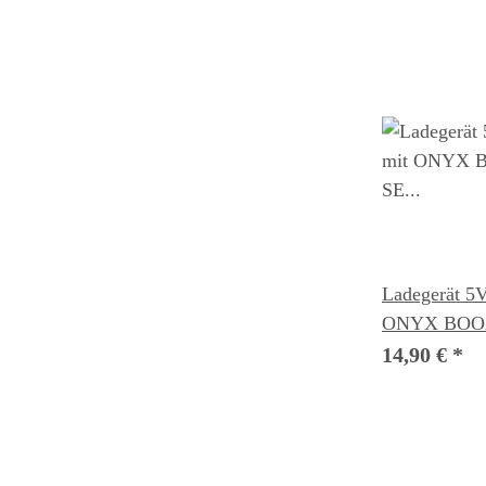
Ladegerät 5V
ONYX BOOX
eBook Reade
14,90 €
*