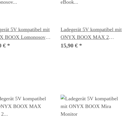
erät 5V kompatibel mit
Ladegerät 5V kompatibel mit
X BOOX Lomonosov
ONYX BOOX MAX 2
k Reader
eBook Reader
0 €
*
15,90 €
*