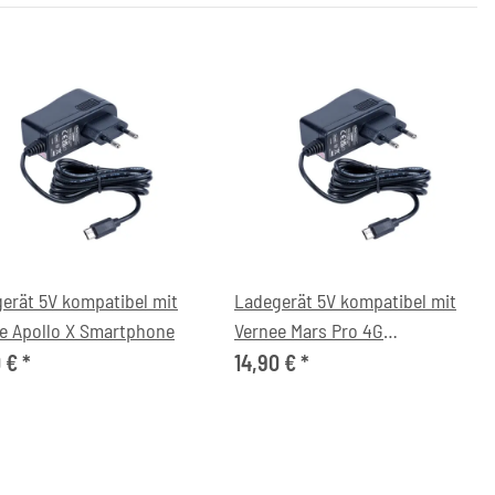
erät 5V kompatibel mit
Ladegerät 5V kompatibel mit
e Apollo X Smartphone
Vernee Mars Pro 4G
Smartphone
0 €
*
14,90 €
*