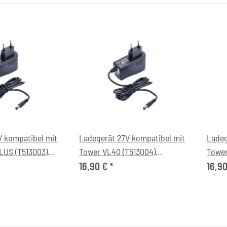
V kompatibel mit
Ladegerät 27V kompatibel mit
Ladeg
LUS (T513003)
Tower VL40 (T513004)
Tower
uger
Akkustaubsauger
Akku
16,90 €
*
16,9