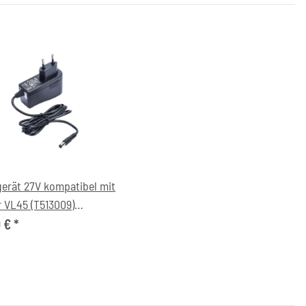
erät 27V kompatibel mit
 VL45 (T513009)
staubsauger
0 €
*